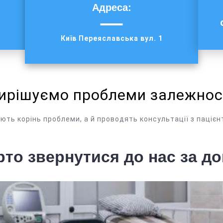
Адреса
:
Київ Переяславська вул. 1
ирішуємо проблеми залежнос
ують корінь проблеми, а й проводять консультації з пацієнт
рто звернутися до нас за д