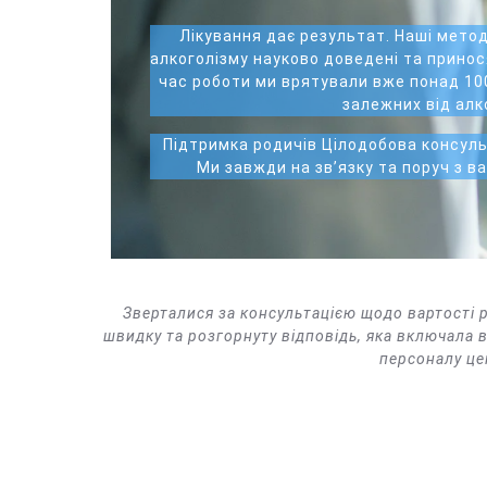
Лікування дає результат. Наші метод
алкоголізму науково доведені та принос
час роботи ми врятували вже понад 10
залежних від алк
Підтримка родичів Цілодобова консуль
Ми завжди на зв’язку та поруч з в
Зверталися за консультацією щодо вартості р
швидку та розгорнуту відповідь, яка включала в
персоналу цен