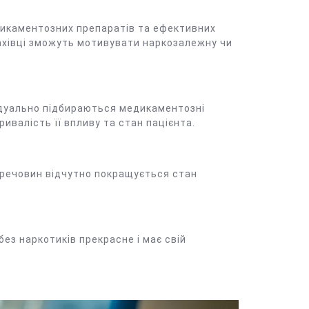
дикаментозних препаратів та ефективних
фахівці зможуть мотивувати наркозалежну чи
відуально підбираються медикаментозні
ивалість її впливу та стан пацієнта.
х речовин відчутно покращується стан
без наркотиків прекрасне і має свій