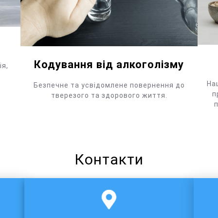
Кодування від алкоголізму
ія,
На
Безпечне та усвідомлене повернення до
п
тверезого та здорового життя.
п
Контакти