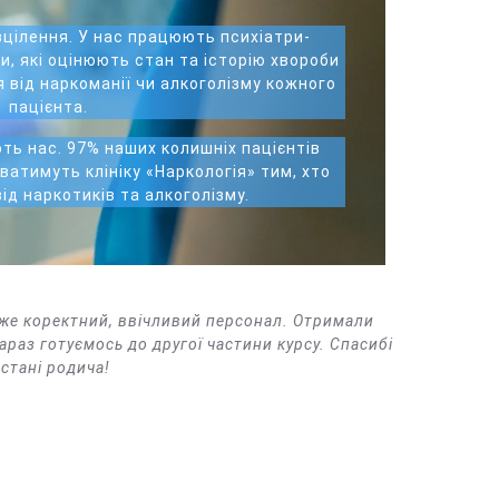
зцілення. У нас працюють психіатри-
, які оцінюють стан та історію хвороби
 від наркоманії чи алкоголізму кожного
пацієнта.
ть нас. 97% наших колишніх пацієнтів
атимуть клініку «Наркологія» тим, хто
ід наркотиків та алкоголізму.
Дуже коректний, ввічливий персонал. Отримали
араз готуємось до другої частини курсу. Спасибі
 стані родича!