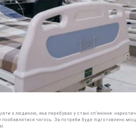
іяти з людиною, яка перебуває у стані сп’яніння: наркоти
у позбавлятися чогось. За потреби буде підготовлено місц
і.