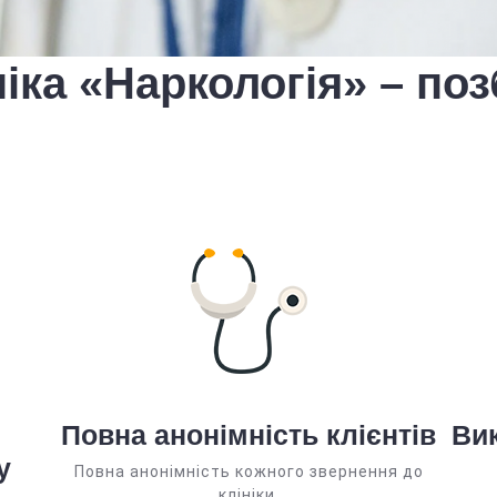
ніка «Наркологія» – по
Повна анонімність клієнтів
Вик
у
Повна анонімність кожного звернення до
клініки.