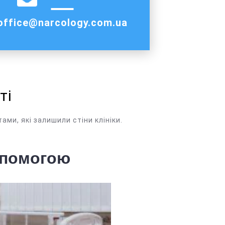
office@narcology.com.ua
ті
ами, які залишили стіни клініки.
опомогою