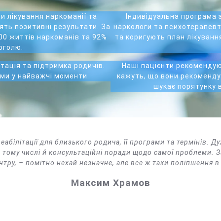
и лікування наркоманії та
Індивідуальна програма 
ять позитивні результати. За
наркологи та психотерапевти
00 життів наркоманів та 92%
та коригують план лікування
оголю.
тація та підтримка родичів.
Наші пацієнти рекомендую
ами у найважчі моменти.
кажуть, що вони рекомендув
шукає порятунку в
еабілітації для близького родича, її програми та термінів. 
 тому числі й консультаційні поради щодо самої проблеми. З
тру, – помітно нехай незначне, але все ж таки поліпшення в
Максим Храмов