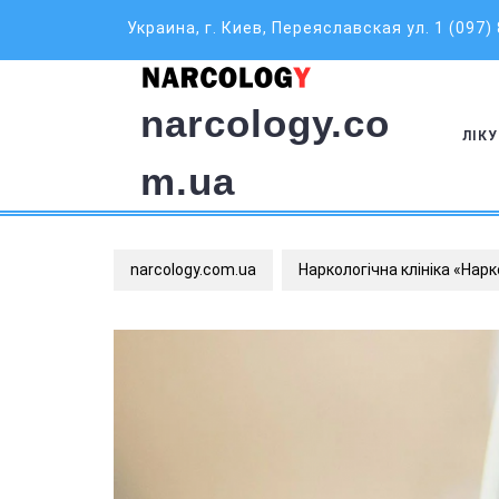
Skip
Украина, г. Киев, Переяславская ул. 1 (097)
to
content
narcology.co
ЛІК
m.ua
narcology.com.ua
Наркологічна клініка «Нар