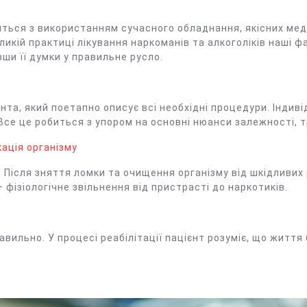
диться з використанням сучасного обладнання, якісних ме
ликій практиці лікування наркоманів та алкоголіків наші 
ши її думки у правильне русло.
нта, який поетапно описує всі необхідні процедури. Інди
се це робиться з упором на основні нюанси залежності, тр
ація організму
. Після зняття ломки та очищення організму від шкідливи
 фізіологічне звільнення від пристрасті до наркотиків.
ильно. У процесі реабілітації пацієнт розуміє, що життя 